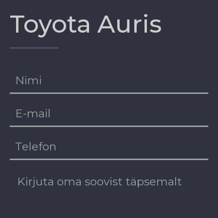
Toyota Auris
EE
RU
DE
EN
FI