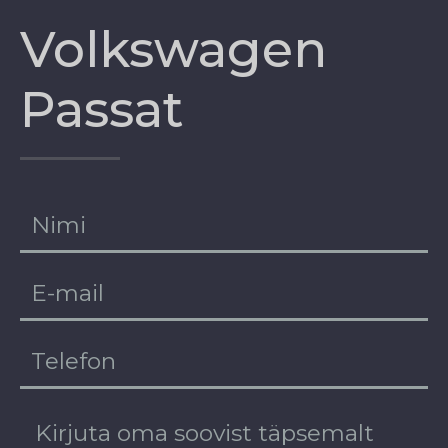
Volkswagen
Passat
EE
RU
DE
EN
FI