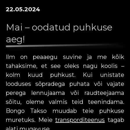
22.05.2024
Mai – oodatud puhkuse
aeg!
Ilm on peaaegu suvine ja me kõik
tahaksime, et see oleks nagu koolis –
kolm kuud puhkust. Kui unistate
looduses sõpradega puhata või vajate
perega lennujaama või raudteejaama
sõitu, oleme valmis teid teenindama.
Bongo Takso muudab teie puhkuse
muretuks. Meie
transporditeenus
tagab
alati mugavuse.