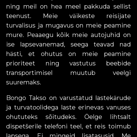
ning meil on hea meel pakkuda sellist
teenust. Meie väikeste reisijate
turvalisus ja mugavus on meie peamine
mure. Peaaegu kõik meie autojuhid on
ise lapsevanemad, seega teavad nad
hästi, et ohutus on meie peamine
prioriteet ning vastutus beebide
transportimisel muutub veelgi
suuremaks.
Bongo Takso on varustatud lastekärude
ja turvatoolidega laste erinevas vanuses
ohututeks sõitudeks. Öelge lihtsalt
dispetšerile telefoni teel, et reis toimub
lapsega. Ei mingeid lisatasusid. Me