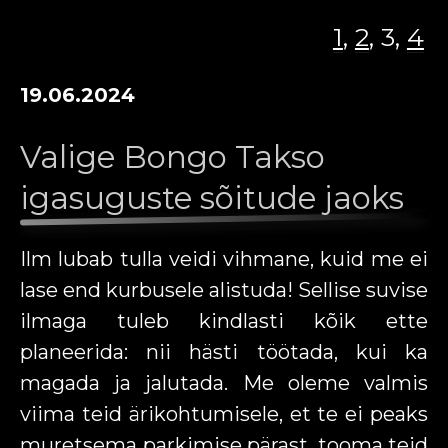
TRANSFEER
1
,
2
, 3,
4
TÖÖPAKKUMISED
19.06.2024
AUTO RENT
LISAGE KAART
Valige Bongo Takso
igasuguste sõitude jaoks
UUDISED
KONTAKT
Ilm lubab tulla veidi vihmane, kuid me ei
REKLAAM BONGO TAKSO
lase end kurbusele alistuda! Sellise suvise
ilmaga tuleb kindlasti kõik ette
AUTODEL
EE
RU
DE
EN
FI
planeerida: nii hästi töötada, kui ka
magada ja jalutada. Me oleme valmis
viima teid ärikohtumisele, et te ei peaks
muretsema parkimise pärast, tooma teid