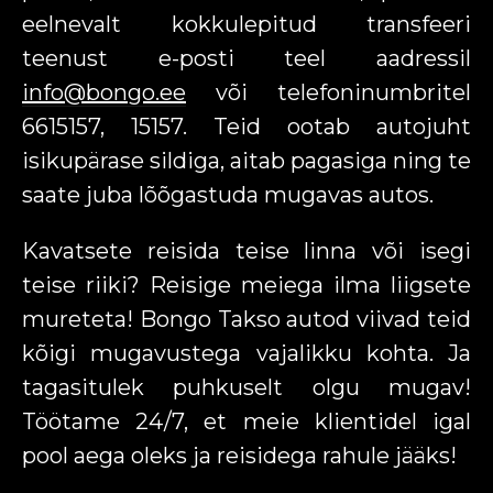
eelnevalt kokkulepitud transfeeri
teenust e-posti teel aadressil
info@bongo.ee
või telefoninumbritel
6615157, 15157. Teid ootab autojuht
isikupärase sildiga, aitab pagasiga ning te
saate juba lõõgastuda mugavas autos.
Kavatsete reisida teise linna või isegi
teise riiki? Reisige meiega ilma liigsete
mureteta! Bongo Takso autod viivad teid
kõigi mugavustega vajalikku kohta. Ja
tagasitulek puhkuselt olgu mugav!
Töötame 24/7, et meie klientidel igal
pool aega oleks ja reisidega rahule jääks!