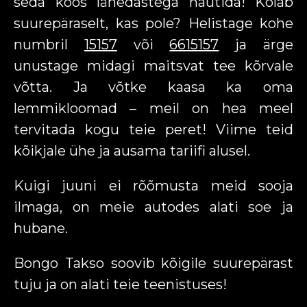
seda koos lähedastega nautida! Kõlab
suurepäraselt, kas pole? Helistage kohe
numbril
15157
või
6615157
ja ärge
unustage midagi maitsvat tee kõrvale
võtta. Ja võtke kaasa ka oma
lemmikloomad – meil on hea meel
tervitada kogu teie peret! Viime teid
kõikjale ühe ja ausama tariifi alusel.
Kuigi juuni ei rõõmusta meid sooja
ilmaga, on meie autodes alati soe ja
hubane.
Bongo Takso soovib kõigile suurepärast
tuju ja on alati teie teenistuses!