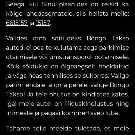
Seega, kui Sinu plaanides on reisid ka
kõige lähedasematele, siis helista meile:
6615157
ja
15157
.
Valides oma sõitudeks Bongo Takso
autod, ei pea te kulutama aega parkimise
otsimisele või ühistranspordi ootamisele.
Kõik sõidukid on õigeaegselt hooldatud
ja väga heas tehnilises seisukorras. Valige
parim endale ja oma perele, valige Bongo
Takso! Ja teie ohutus on kindlates kätes.
Igal meie autol on liikluskindlustus ning
inimeste ja pagasi kommertsveo luba.
Tahame teile meelde tuletada, et meie