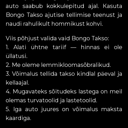
auto saabub kokkulepitud ajal. Кasuta
Bongo Takso ajutise tellimise teenust ja
naudi rahulikult hommikust kohvi.
Viis põhjust valida vaid Bongo Takso:
1. Alati ühtne tariif — hinnas ei ole
üllatusi.
2. Me oleme lemmikloomasõbralikud.
3. Võimalus tellida takso kindlal päeval ja
kellaajal.
4. Mugavateks sõitudeks lastega on meil
olemas turvatoolid ja lastetoolid.
5. Iga auto juures on võimalus maksta
kaardiga.