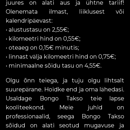
juures on alati aus ja ühtne tariif!
Olenemata ilmast, liiklusest või
kalendripäevast:
• alustustasu on 2,55€;
• kilomeetri hind on 0,55€;
• oteaeg on 0,15€ minutis;
• linnast välja kilomeetri hind on 0,75€;
• minimaalne sõidu tasu on 4,55€.
Olgu õnn teiega, ja tuju olgu lihtsalt
suurepärane. Hoidke end ja oma lähedasi.
Usaldage Bongo Takso teie lapse
kooliteekond. Meie juhid on
professionaalid, seega Bongo Takso
sõidud on alati seotud mugavuse ja