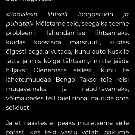
«
Sooviksin lihtsalt lõõgastuda ja
puhata!
» Mõistame teid, seega ka teeme
probleemi lahendamise lihtsamaks:
kuidas koostada marsruuti, kuidas
õigesti aega arvutada, kuhu auto kuskile
jätta ja mis kõige tähtsam,- mitte jääda
hiljaks! Olenemata sellest, kuhu te
lähete,muudab Bongo Takso teie reisi
mugavamaks ja nauditavamaks,
võimaldades teil täiel rinnal nautida oma
seiklust.
Ja et naastes ei peaks muretsema selle
pärast, kes teid vastu võtab, pakume