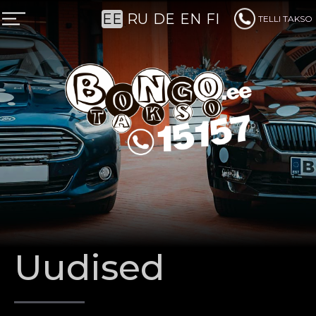
EE
RU
DE
EN
FI
TELLI TAKSO
PÜSIKLIENTIDELE
Uudised
ÄRIKLIENDILE
TAKSO ETTETELLIMINE