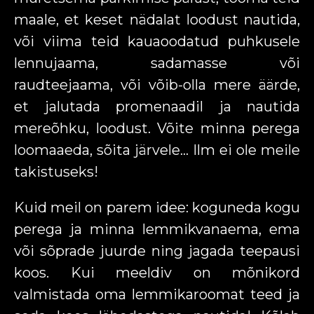
maale, et keset nädalat loodust nautida,
või viima teid kauaoodatud puhkusele
lennujaama, sadamasse või
raudteejaama, või võib-olla mere äärde,
et jalutada promenaadil ja nautida
mereõhku, loodust. Võite minna perega
loomaaeda, sõita järvele… Ilm ei ole meile
takistuseks!
Kuid meil on parem idee: koguneda kogu
perega ja minna lemmikvanaema, ema
või sõprade juurde ning jagada teepausi
koos. Kui meeldiv on mõnikord
valmistada oma lemmikaroomat teed ja