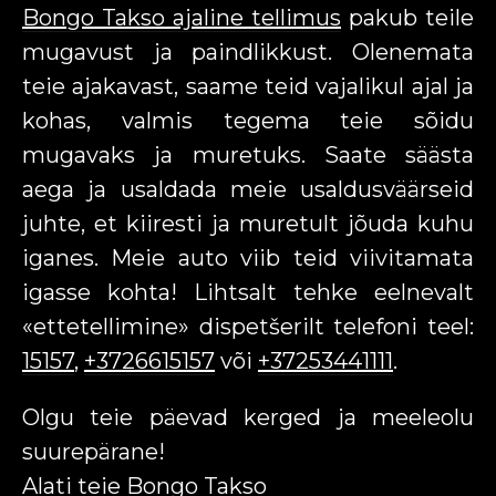
Bongo Takso ajaline tellimus
pakub teile
mugavust ja paindlikkust. Olenemata
teie ajakavast, saame teid vajalikul ajal ja
kohas, valmis tegema teie sõidu
mugavaks ja muretuks. Saate säästa
aega ja usaldada meie usaldusväärseid
juhte, et kiiresti ja muretult jõuda kuhu
iganes. Meie auto viib teid viivitamata
igasse kohta! Lihtsalt tehke eelnevalt
«ettetellimine» dispetšerilt telefoni teel:
15157
,
+3726615157
või
+37253441111
.
Olgu teie päevad kerged ja meeleolu
suurepärane!
Alati teie Bongo Takso