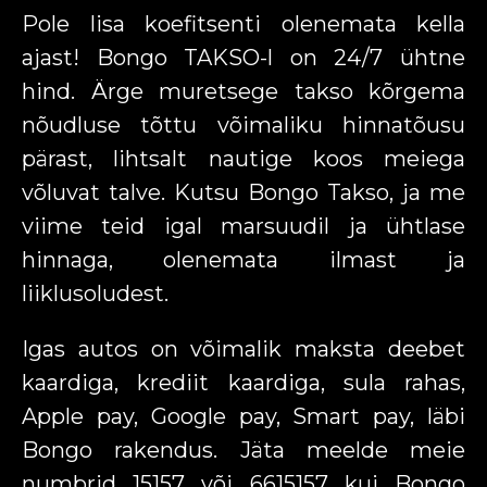
Pole lisa koefitsenti olenemata kella
ajast! Bongo TAKSO-l on 24/7 ühtne
hind. Ärge muretsege takso kõrgema
nõudluse tõttu võimaliku hinnatõusu
pärast, lihtsalt nautige koos meiega
võluvat talve. Kutsu Bongo Takso, ja me
viime teid igal marsuudil ja ühtlase
hinnaga, olenemata ilmast ja
liiklusoludest.
Igas autos on võimalik maksta deebet
kaardiga, krediit kaardiga, sula rahas,
Apple pay, Google pay, Smart pay, läbi
Bongo rakendus. Jäta meelde meie
numbrid 15157 või 6615157 kui Bongo