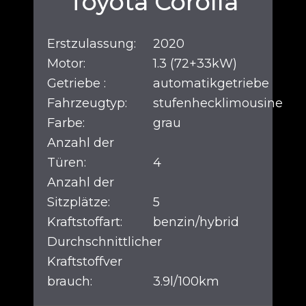
Toyota Corolla
Erstzulassung:
2020
Motor:
1.3 (72+33kW)
Getriebe :
automatikgetriebe
Fahrzeugtyp:
stufenhecklimousine
Farbe:
grau
Anzahl der
Türen:
4
Anzahl der
Sitzplätze:
5
Kraftstoffart:
benzin/hybrid
Durchschnittlicher
Kraftstoffver
brauch:
3.9l/100km