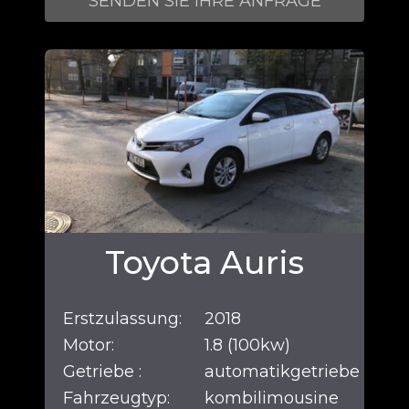
SENDEN SIE IHRE ANFRAGE
Toyota Auris
Erstzulassung:
2018
Motor:
1.8 (100kw)
Getriebe :
automatikgetriebe
Fahrzeugtyp:
kombilimousine