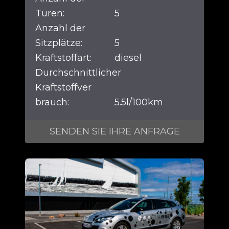
Türen:
5
Anzahl der
Sitzplätze:
5
Kraftstoffart:
diesel
Durchschnittlicher
Kraftstoffver
brauch:
5.5l/100km
SENDEN SIE IHRE ANFRAGE