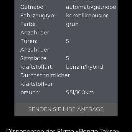
Getriebe :
automatikgetriebe
Fahrzeugtyp:
kombilimousine
Farbe:
grün
Anzahl der
Türen:
5
Anzahl der
Sitzplätze:
5
Kraftstoffart:
benzin/hybrid
Durchschnittlicher
Kraftstoffver
brauch:
5.5l/100km
SENDEN SIE IHRE ANFRAGE
Disponenten der Firma «Bongo Takso»