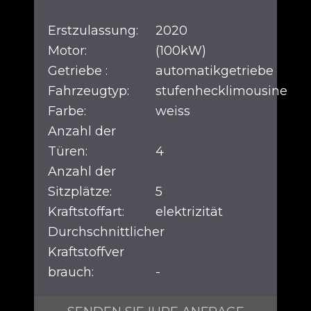
Erstzulassung:
2020
Motor:
(100kW)
Getriebe :
automatikgetriebe
Fahrzeugtyp:
stufenhecklimousine
Farbe:
weiss
Anzahl der
Türen:
4
Anzahl der
Sitzplätze:
5
Kraftstoffart:
elektrizität
Durchschnittlicher
Kraftstoffver
brauch:
-