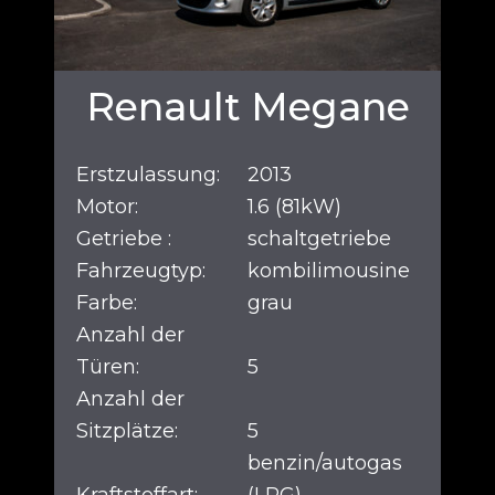
Renault Megane
Erstzulassung:
2013
Motor:
1.6 (81kW)
Getriebe :
schaltgetriebe
Fahrzeugtyp:
kombilimousine
Farbe:
grau
Anzahl der
Türen:
5
Anzahl der
Sitzplätze:
5
benzin/autogas
Kraftstoffart:
(LPG)