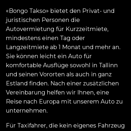
TRANSFER
«Bongo Takso» bietet den Privat- und
STELLENANGEBOTE
juristischen Personen die
Autovermietung für Kurzzeitmiete,
AUTOVERMIETUNG
mindestens einen Tag oder
KARTENANMELDUNG
Langzeitmiete ab 1 Monat und mehr an.
Sie können leicht ein Auto für
NACHRICHT
komfortable Ausflüge sowohl in Tallinn
KONTAKT
und seinen Vororten als auch in ganz
Estland finden. Nach einer zusätzlichen
WERBUNG AUF BONGO TAKSO
Vereinbarung helfen wir Ihnen, eine
FAHRZEUGEN
EE
RU
DE
EN
FI
Reise nach Europa mit unserem Auto zu
unternehmen.
Für Taxifahrer, die kein eigenes Fahrzeug