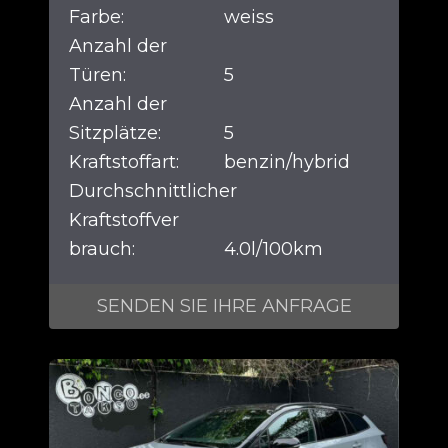
Farbe:
weiss
Anzahl der
Türen:
5
Anzahl der
Sitzplätze:
5
Kraftstoffart:
benzin/hybrid
Durchschnittlicher
Kraftstoffver
brauch:
4.0l/100km
SENDEN SIE IHRE ANFRAGE