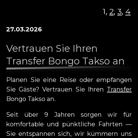
TRANSFER
1,
2
,
3
,
4
STELLENANGEBOTE
27.03.2026
AUTOVERMIETUNG
KARTENANMELDUNG
Vertrauen Sie Ihren
Transfer Bongo Takso an
NACHRICHT
KONTAKT
Planen Sie eine Reise oder empfangen
WERBUNG AUF BONGO TAKSO
Sie Gäste? Vertrauen Sie Ihren
Transfer
Bongo Takso an.
FAHRZEUGEN
EE
RU
DE
EN
FI
Seit über 9 Jahren sorgen wir für
komfortable und pünktliche Fahrten —
Sie entspannen sich, wir kümmern uns